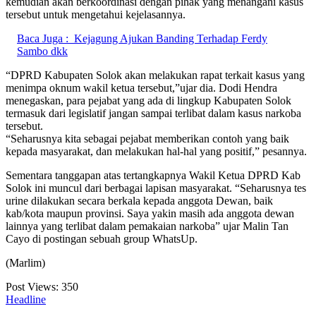
kemudian akan berkoordinasi dengan pihak yang menangani kasus
tersebut untuk mengetahui kejelasannya.
Baca Juga :
Kejagung Ajukan Banding Terhadap Ferdy
Sambo dkk
“DPRD Kabupaten Solok akan melakukan rapat terkait kasus yang
menimpa oknum wakil ketua tersebut,”ujar dia. Dodi Hendra
menegaskan, para pejabat yang ada di lingkup Kabupaten Solok
termasuk dari legislatif jangan sampai terlibat dalam kasus narkoba
tersebut.
“Seharusnya kita sebagai pejabat memberikan contoh yang baik
kepada masyarakat, dan melakukan hal-hal yang positif,” pesannya.
Sementara tanggapan atas tertangkapnya Wakil Ketua DPRD Kab
Solok ini muncul dari berbagai lapisan masyarakat. “Seharusnya tes
urine dilakukan secara berkala kepada anggota Dewan, baik
kab/kota maupun provinsi. Saya yakin masih ada anggota dewan
lainnya yang terlibat dalam pemakaian narkoba” ujar Malin Tan
Cayo di postingan sebuah group WhatsUp.
(Marlim)
Post Views:
350
Headline