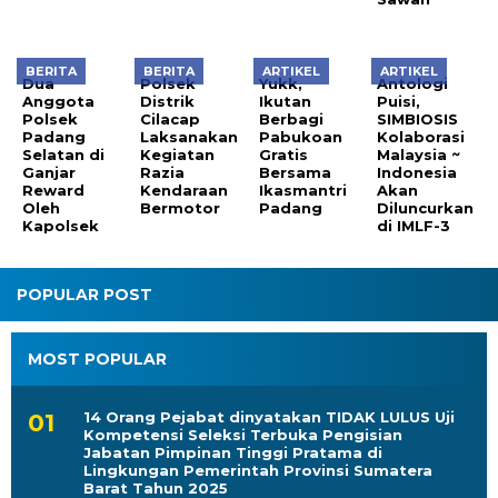
BERITA
BERITA
ARTIKEL
ARTIKEL
Dua
Polsek
Yukk,
Antologi
Anggota
Distrik
Ikutan
Puisi,
Polsek
Cilacap
Berbagi
SIMBIOSIS
Padang
Laksanakan
Pabukoan
Kolaborasi
Selatan di
Kegiatan
Gratis
Malaysia ~
Ganjar
Razia
Bersama
Indonesia
Reward
Kendaraan
Ikasmantri
Akan
Oleh
Bermotor
Padang
Diluncurkan
Kapolsek
di IMLF-3
POPULAR POST
MOST POPULAR
14 Orang Pejabat dinyatakan TIDAK LULUS Uji
Kompetensi Seleksi Terbuka Pengisian
Jabatan Pimpinan Tinggi Pratama di
Lingkungan Pemerintah Provinsi Sumatera
Barat Tahun 2025