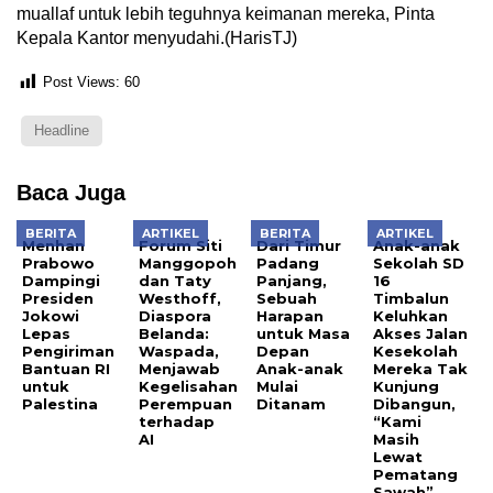
muallaf untuk lebih teguhnya keimanan mereka, Pinta
Kepala Kantor menyudahi.(HarisTJ)
Post Views:
60
Headline
Baca Juga
BERITA
ARTIKEL
BERITA
ARTIKEL
Menhan
Forum Siti
Dari Timur
Anak-anak
Prabowo
Manggopoh
Padang
Sekolah SD
Dampingi
dan Taty
Panjang,
16
Presiden
Westhoff,
Sebuah
Timbalun
Jokowi
Diaspora
Harapan
Keluhkan
Lepas
Belanda:
untuk Masa
Akses Jalan
Pengiriman
Waspada,
Depan
Kesekolah
Bantuan RI
Menjawab
Anak-anak
Mereka Tak
untuk
Kegelisahan
Mulai
Kunjung
Palestina
Perempuan
Ditanam
Dibangun,
terhadap
“Kami
AI
Masih
Lewat
Pematang
Sawah”