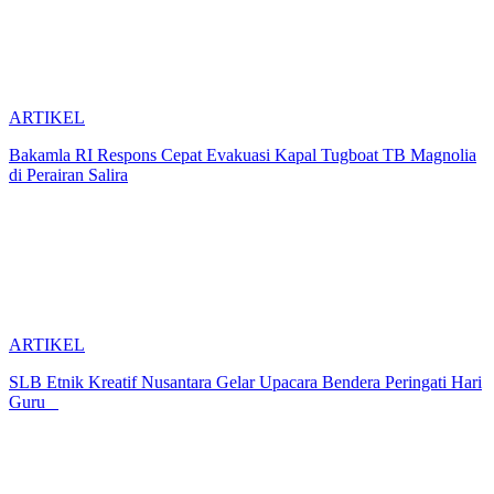
ARTIKEL
Bakamla RI Respons Cepat Evakuasi Kapal Tugboat TB Magnolia
di Perairan Salira
ARTIKEL
SLB Etnik Kreatif Nusantara Gelar Upacara Bendera Peringati Hari
Guru