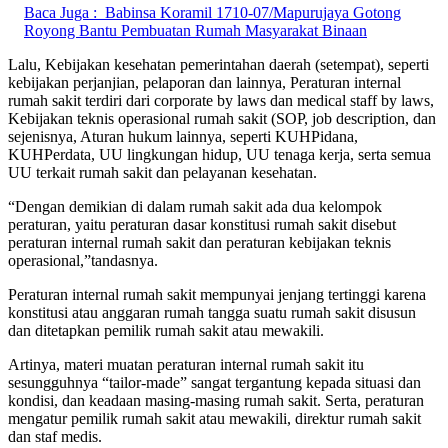
Baca Juga :
Babinsa Koramil 1710-07/Mapurujaya Gotong
Royong Bantu Pembuatan Rumah Masyarakat Binaan
Lalu, Kebijakan kesehatan pemerintahan daerah (setempat), seperti
kebijakan perjanjian, pelaporan dan lainnya, Peraturan internal
rumah sakit terdiri dari corporate by laws dan medical staff by laws,
Kebijakan teknis operasional rumah sakit (SOP, job description, dan
sejenisnya, Aturan hukum lainnya, seperti KUHPidana,
KUHPerdata, UU lingkungan hidup, UU tenaga kerja, serta semua
UU terkait rumah sakit dan pelayanan kesehatan.
“Dengan demikian di dalam rumah sakit ada dua kelompok
peraturan, yaitu peraturan dasar konstitusi rumah sakit disebut
peraturan internal rumah sakit dan peraturan kebijakan teknis
operasional,”tandasnya.
Peraturan internal rumah sakit mempunyai jenjang tertinggi karena
konstitusi atau anggaran rumah tangga suatu rumah sakit disusun
dan ditetapkan pemilik rumah sakit atau mewakili.
Artinya, materi muatan peraturan internal rumah sakit itu
sesungguhnya “tailor-made” sangat tergantung kepada situasi dan
kondisi, dan keadaan masing-masing rumah sakit. Serta, peraturan
mengatur pemilik rumah sakit atau mewakili, direktur rumah sakit
dan staf medis.