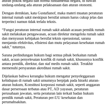
aturan pokok negara dan norma fundamental negara, di bawah
undang-undang ada aturan pelaksanaan dan aturan otonomi.
Dengan demikian, kata Gustafianof, maka materi muatan peraturan
internal rumah sakit meskipun bersifat umum harus cukup jelas dan
terperinci namun tidak terlalu teknis.
“Fungsi peraturan internal rumah sakit adalah acauan pemilik rumah
sakit melakukan pengawasan, acuan direktur mengelola rumah sakit
dan menyusun kebijakan bersifat teknis operasional, sarana
menjamin efektivitas, efisiensi dan mutu pelayanan kesehatan rumah
sakit,” tuturnya.
Sarana perlindungan hukum bagi semua pihak berkaitan rumah
sakit, acuan penyelesaian konflik di rumah sakit, khususnya konflik
antara pemilik, direktur, dan staf medis rumah sakit. Terakhir
memenuhi persyaratan akreditasi rumah sakit.
Dijelaskan bahwa kerangka hukum mengatur penyeleggaraan
kehidupan di rumah sakit umumnya berpijak pada hirarki aturan-
aturan hukum, Konstitusi korporasi rumah sakit, seperti anggaran
dasar perseroaan terbatas atau PT, AD yayasan, peraturan
perusahaan jawatan, serta peraturan lain terkait badan hukum
pemilik rumah sakit, Peraturan per-UU kesehatan dan
perumahsakitan.