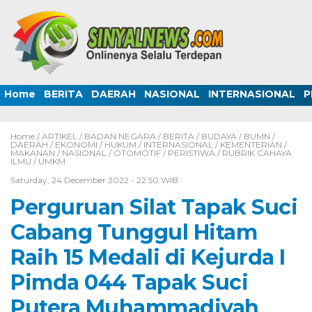
Home
BERITA
DAERAH
NASIONAL
INTERNASIONAL
P
Home /
ARTIKEL
/
BADAN NEGARA
/
BERITA
/
BUDAYA
/
BUMN
/
DAERAH
/
EKONOMI
/
HUKUM
/
INTERNASIONAL
/
KEMENTERIAN
/
MAKANAN
/
NASIONAL
/
OTOMOTIF
/
PERISTIWA
/
RUBRIK CAHAYA
ILMU
/
UMKM
Saturday, 24 December 2022 - 22:50 WIB
Perguruan Silat Tapak Suci
Cabang Tunggul Hitam
Raih 15 Medali di Kejurda I
Pimda 044 Tapak Suci
Putera Muhammadiyah