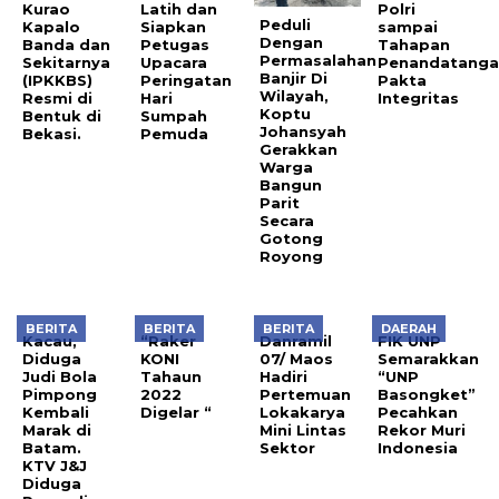
Kurao
Latih dan
Polri
Peduli
Kapalo
Siapkan
sampai
Dengan
Banda dan
Petugas
Tahapan
Permasalahan
Sekitarnya
Upacara
Penandatanga
Banjir Di
(IPKKBS)
Peringatan
Pakta
Wilayah,
Resmi di
Hari
Integritas
Koptu
Bentuk di
Sumpah
Johansyah
Bekasi.
Pemuda
Gerakkan
Warga
Bangun
Parit
Secara
Gotong
Royong
BERITA
BERITA
BERITA
DAERAH
Kacau,
“Raker
Danramil
FIK UNP
Diduga
KONI
07/ Maos
Semarakkan
Judi Bola
Tahaun
Hadiri
“UNP
Pimpong
2022
Pertemuan
Basongket”
Kembali
Digelar “
Lokakarya
Pecahkan
Marak di
Mini Lintas
Rekor Muri
Batam.
Sektor
Indonesia
KTV J&J
Diduga