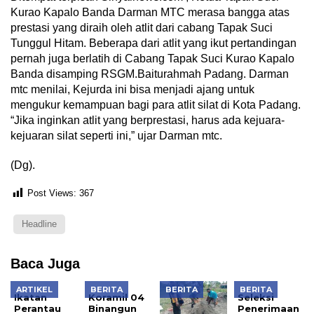
Kurao Kapalo Banda Darman MTC merasa bangga atas
prestasi yang diraih oleh atlit dari cabang Tapak Suci
Tunggul Hitam. Beberapa dari atlit yang ikut pertandingan
pernah juga berlatih di Cabang Tapak Suci Kurao Kapalo
Banda disamping RSGM.Baiturahmah Padang. Darman
mtc menilai, Kejurda ini bisa menjadi ajang untuk
mengukur kemampuan bagi para atlit silat di Kota Padang.
“Jika inginkan atlit yang berprestasi, harus ada kejuara-
kejuaran silat seperti ini,” ujar Darman mtc.
(Dg).
Post Views:
367
Headline
Baca Juga
ARTIKEL
BERITA
BERITA
BERITA
Ikatan
Koramil 04
Seleksi
Perantau
Binangun
Penerimaan