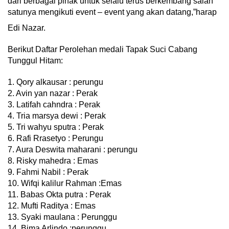
dari berbagai pihak untuk selalu terus berkembang salah
satunya mengikuti event – event yang akan datang,”harap
Edi Nazar.
Berikut Daftar Perolehan medali Tapak Suci Cabang
Tunggul Hitam:
1. Qory alkausar : perungu
2. Avin yan nazar : Perak
3. Latifah cahndra : Perak
4. Tria marsya dewi : Perak
5. Tri wahyu sputra : Perak
6. Rafi Rrasetyo : Perungu
7. Aura Deswita maharani : perungu
8. Risky mahedra : Emas
9. Fahmi Nabil : Perak
10. Wifqi kalilur Rahman :Emas
11. Babas Okta putra : Perak
12. Mufti Raditya : Emas
13. Syaki maulana : Perunggu
14. Bima Arlindo :perunggu