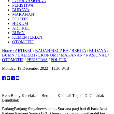
INTERNASIONAL
PERISTIWA
BUDAYA
MAKANAN
POLITIK
HUKUM
ARTIKEL
BUMN
KEMENTERIAN
OTOMOTIF
Home /
ARTIKEL
/
BADAN NEGARA
/
BERITA
/
BUDAYA
/
BUMN
/
DAERAH
/
EKONOMI
/
MAKANAN
/
NASIONAL
/
OTOMOTIF
/
PERISTIWA
/
POLITIK
Monday, 19 December 2022 - 11:36 WIB
Rem Blong,Kecelakaan Beruntun Kembali Terjadi Di Cubadak
Bungkuak
PadangPanjang.Sinyalnews.com,- Suasana pagi hari di batas kota
Padang Panjang Senin (19/12) buncah akibat satu unit mobil bus