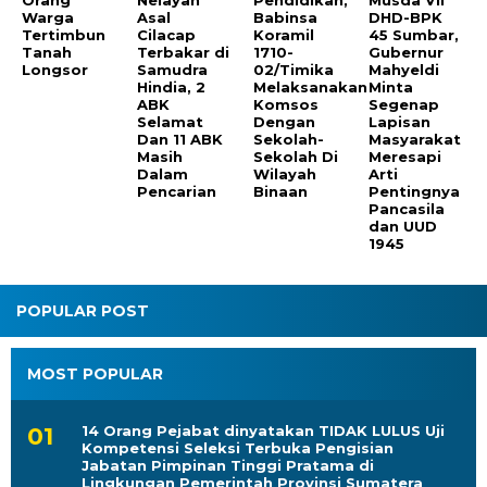
Orang
Nelayan
Pendidikan,
Musda VII
Warga
Asal
Babinsa
DHD-BPK
Tertimbun
Cilacap
Koramil
45 Sumbar,
Tanah
Terbakar di
1710-
Gubernur
Longsor
Samudra
02/Timika
Mahyeldi
Hindia, 2
Melaksanakan
Minta
ABK
Komsos
Segenap
Selamat
Dengan
Lapisan
Dan 11 ABK
Sekolah-
Masyarakat
Masih
Sekolah Di
Meresapi
Dalam
Wilayah
Arti
Pencarian
Binaan
Pentingnya
Pancasila
dan UUD
1945
POPULAR POST
MOST POPULAR
14 Orang Pejabat dinyatakan TIDAK LULUS Uji
Kompetensi Seleksi Terbuka Pengisian
Jabatan Pimpinan Tinggi Pratama di
Lingkungan Pemerintah Provinsi Sumatera