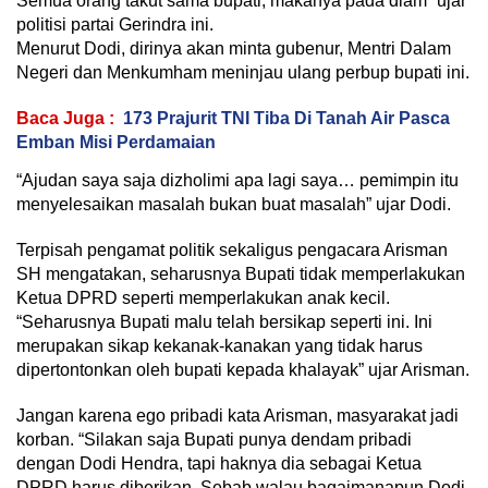
Semua orang takut sama bupati, makanya pada diam” ujar
politisi partai Gerindra ini.
Menurut Dodi, dirinya akan minta gubenur, Mentri Dalam
Negeri dan Menkumham meninjau ulang perbup bupati ini.
Baca Juga :
173 Prajurit TNI Tiba Di Tanah Air Pasca
Emban Misi Perdamaian
“Ajudan saya saja dizholimi apa lagi saya… pemimpin itu
menyelesaikan masalah bukan buat masalah” ujar Dodi.
Terpisah pengamat politik sekaligus pengacara Arisman
SH mengatakan, seharusnya Bupati tidak memperlakukan
Ketua DPRD seperti memperlakukan anak kecil.
“Seharusnya Bupati malu telah bersikap seperti ini. Ini
merupakan sikap kekanak-kanakan yang tidak harus
dipertontonkan oleh bupati kepada khalayak” ujar Arisman.
Jangan karena ego pribadi kata Arisman, masyarakat jadi
korban. “Silakan saja Bupati punya dendam pribadi
dengan Dodi Hendra, tapi haknya dia sebagai Ketua
DPRD harus diberikan. Sebab walau bagaimanapun Dodi