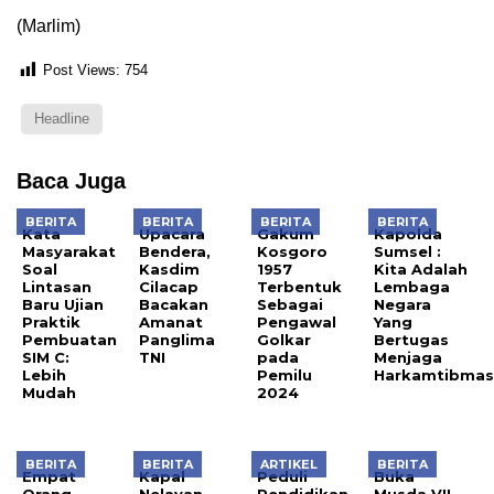
(Marlim)
Post Views:
754
Headline
Baca Juga
BERITA
BERITA
BERITA
BERITA
Kata
Upacara
Gakum
Kapolda
Masyarakat
Bendera,
Kosgoro
Sumsel :
Soal
Kasdim
1957
Kita Adalah
Lintasan
Cilacap
Terbentuk
Lembaga
Baru Ujian
Bacakan
Sebagai
Negara
Praktik
Amanat
Pengawal
Yang
Pembuatan
Panglima
Golkar
Bertugas
SIM C:
TNI
pada
Menjaga
Lebih
Pemilu
Harkamtibma
Mudah
2024
BERITA
BERITA
ARTIKEL
BERITA
Empat
Kapal
Peduli
Buka