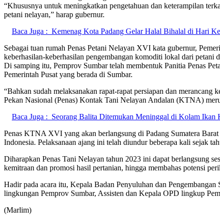
“Khususnya untuk meningkatkan pengetahuan dan keterampilan terkai
petani nelayan,” harap gubernur.
Baca Juga :
Kemenag Kota Padang Gelar Halal Bihalal di Hari Ked
Sebagai tuan rumah Penas Petani Nelayan XVI kata gubernur, Pemeri
keberhasilan-keberhasilan pengembangan komoditi lokal dari petani d
Di samping itu, Pemprov Sumbar telah membentuk Panitia Penas Pet
Pemerintah Pusat yang berada di Sumbar.
“Bahkan sudah melaksanakan rapat-rapat persiapan dan merancang 
Pekan Nasional (Penas) Kontak Tani Nelayan Andalan (KTNA) merupa
Baca Juga :
Seorang Balita Ditemukan Meninggal di Kolam Ikan 
Penas KTNA XVI yang akan berlangsung di Padang Sumatera Barat pa
Indonesia. Pelaksanaan ajang ini telah diundur beberapa kali sejak 
Diharapkan Penas Tani Nelayan tahun 2023 ini dapat berlangsung ses
kemitraan dan promosi hasil pertanian, hingga membahas potensi peri
Hadir pada acara itu, Kepala Badan Penyuluhan dan Pengembanga
lingkungan Pemprov Sumbar, Assisten dan Kepala OPD lingkup Pem
(Marlim)