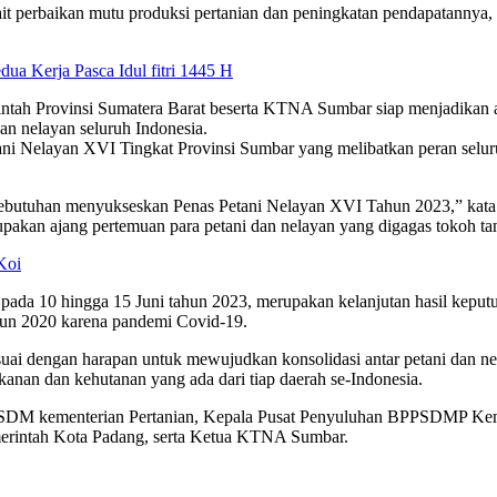
t perbaikan mutu produksi pertanian dan peningkatan pendapatannya, 
ua Kerja Pasca Idul fitri 1445 H
ntah Provinsi Sumatera Barat beserta KTNA Sumbar siap menjadikan a
an nelayan seluruh Indonesia.
ani Nelayan XVI Tingkat Provinsi Sumbar yang melibatkan peran sel
kebutuhan menyukseskan Penas Petani Nelayan XVI Tahun 2023,” kat
kan ajang pertemuan para petani dan nelayan yang digagas tokoh tani
Koi
da 10 hingga 15 Juni tahun 2023, merupakan kelanjutan hasil keputu
tahun 2020 karena pandemi Covid-19.
uai dengan harapan untuk mewujudkan konsolidasi antar petani dan nel
kanan dan kehutanan yang ada dari tiap daerah se-Indonesia.
n SDM kementerian Pertanian, Kepala Pusat Penyuluhan BPPSDMP K
erintah Kota Padang, serta Ketua KTNA Sumbar.