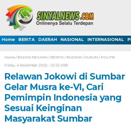
Home
BERITA
DAERAH
NASIONAL
INTERNASIONAL
P
Home /
BADAN NEGARA
/
BERITA
/
BUDAYA
/
HUKUM
/
POLITIK
Friday, 4 November 2022 - 22:22 WIB
Relawan Jokowi di Sumbar
Gelar Musra ke-VI, Cari
Pemimpin Indonesia yang
Sesuai Keinginan
Masyarakat Sumbar