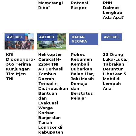
Memerangi
PHH
Riba”
Dalmas
Lengkap,
Ada Apa?
ARTIKEL
ARTIKEL
BADAN
ARTIKEL
NEGARA
KRI
Helikopter
Polres
33 Orang
Diponogoro-
Carakal H-
Kebumen
Luka-Luka,
365 Terima
225M TNI
Kembali
Tabrakan
Kunjungan
AU Berhasil
Bubarkan
Beruntun
Tim Itjen
Tembus
Balap Liar,
Libatkan 5
TNI
Daerah
Joki Masih
Mobil di
Terisolir,
Remaja
Lembah
Distribusikan
dan
Anai
Bantuan
Berstatus
dan
Pelajar
Evakuasi
Warga
Korban
Banjir dan
Tanah
Longsor di
Kabupaten