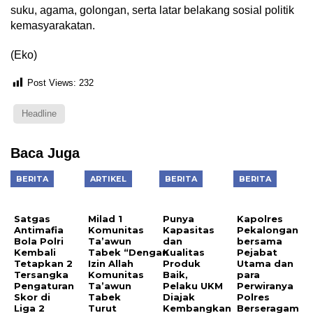
suku, agama, golongan, serta latar belakang sosial politik
kemasyarakatan.
(Eko)
Post Views:
232
Headline
Baca Juga
BERITA
ARTIKEL
BERITA
BERITA
Satgas
Punya
Antimafia
Kapasitas
Bola Polri
dan
Milad 1
Kapolres
Kembali
Kualitas
Komunitas
Pekalongan
Tetapkan 2
Produk
Ta’awun
bersama
Tersangka
Baik,
Tabek “Dengan
Pejabat
Pengaturan
Pelaku UKM
Izin Allah
Utama dan
Skor di
Diajak
Komunitas
para
Liga 2
Kembangkan
Ta’awun
Perwiranya
Potensi
Tabek
Polres
Ekspor
Turut
Berseragam