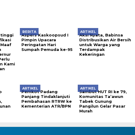
BERITA
ARTIKEL
tinggi
Aspers Kaskoopsud I
Aksi Nyata, Babinsa
ikasi
Pimpin Upacara
Distribusikan Air Bersih
 Maaf
Peringatan Hari
untuk Warga yang
m
Sumpah Pemuda ke-95
Terdampak
ernur
Kekeringan
Perlu
an Kami
an
ARTIKEL
ARTIKEL
o
Pemkot Padang
Sambut HUT RI ke 79,
Panjang Tindaklanjuti
Komunitas Ta’awun
,
Pembahasan RTRW ke
Tabek Gunung
unan
Kementerian ATR/BPN
Pangilun Gelar Pasar
Murah