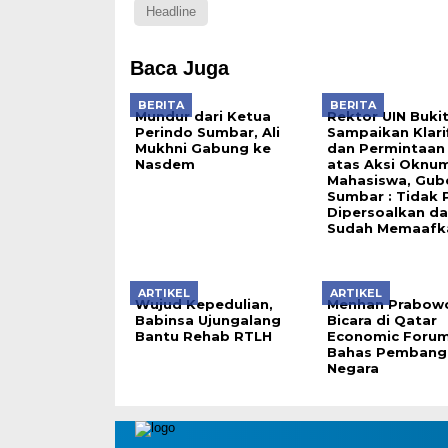
Headline
Baca Juga
BERITA
BERITA
Mundur dari Ketua
Rektor UIN Bukit
Perindo Sumbar, Ali
Sampaikan Klarif
Mukhni Gabung ke
dan Permintaan
Nasdem
atas Aksi Oknu
Mahasiswa, Gub
Sumbar : Tidak 
Dipersoalkan d
Sudah Memaafk
ARTIKEL
ARTIKEL
Wujud Kepedulian,
Menhan Prabow
Babinsa Ujungalang
Bicara di Qatar
Bantu Rehab RTLH
Economic Forum
Bahas Pembang
Negara