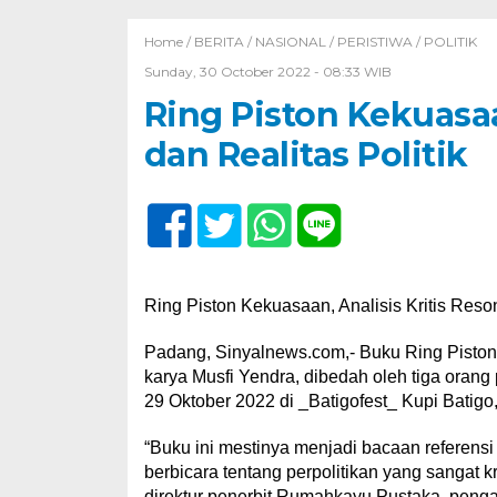
Home /
BERITA
/
NASIONAL
/
PERISTIWA
/
POLITIK
Sunday, 30 October 2022 - 08:33 WIB
Ring Piston Kekuasaa
dan Realitas Politik
Ring Piston Kekuasaan, Analisis Kritis Reson
Padang, Sinyalnews.com,- Buku Ring Piston K
karya Musfi Yendra, dibedah oleh tiga orang
29 Oktober 2022 di _Batigofest_ Kupi Batigo
“Buku ini mestinya menjadi bacaan referensi w
berbicara tentang perpolitikan yang sangat kr
direktur penerbit Rumahkayu Pustaka, peng