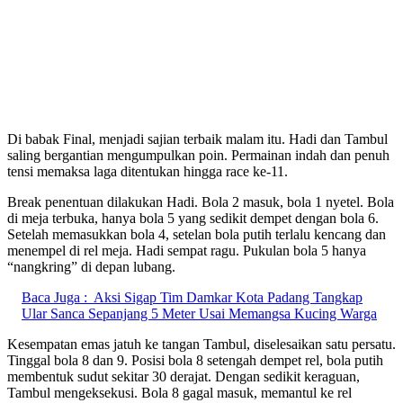
Di babak Final, menjadi sajian terbaik malam itu. Hadi dan Tambul
saling bergantian mengumpulkan poin. Permainan indah dan penuh
tensi memaksa laga ditentukan hingga race ke-11.
Break penentuan dilakukan Hadi. Bola 2 masuk, bola 1 nyetel. Bola
di meja terbuka, hanya bola 5 yang sedikit dempet dengan bola 6.
Setelah memasukkan bola 4, setelan bola putih terlalu kencang dan
menempel di rel meja. Hadi sempat ragu. Pukulan bola 5 hanya
“nangkring” di depan lubang.
Baca Juga :
Aksi Sigap Tim Damkar Kota Padang Tangkap
Ular Sanca Sepanjang 5 Meter Usai Memangsa Kucing Warga
Kesempatan emas jatuh ke tangan Tambul, diselesaikan satu persatu.
Tinggal bola 8 dan 9. Posisi bola 8 setengah dempet rel, bola putih
membentuk sudut sekitar 30 derajat. Dengan sedikit keraguan,
Tambul mengeksekusi. Bola 8 gagal masuk, memantul ke rel