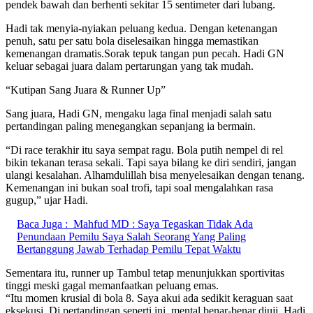
pendek bawah dan berhenti sekitar 15 sentimeter dari lubang.
Hadi tak menyia-nyiakan peluang kedua. Dengan ketenangan
penuh, satu per satu bola diselesaikan hingga memastikan
kemenangan dramatis.Sorak tepuk tangan pun pecah. Hadi GN
keluar sebagai juara dalam pertarungan yang tak mudah.
“Kutipan Sang Juara & Runner Up”
Sang juara, Hadi GN, mengaku laga final menjadi salah satu
pertandingan paling menegangkan sepanjang ia bermain.
“Di race terakhir itu saya sempat ragu. Bola putih nempel di rel
bikin tekanan terasa sekali. Tapi saya bilang ke diri sendiri, jangan
ulangi kesalahan. Alhamdulillah bisa menyelesaikan dengan tenang.
Kemenangan ini bukan soal trofi, tapi soal mengalahkan rasa
gugup,” ujar Hadi.
Baca Juga :
Mahfud MD : Saya Tegaskan Tidak Ada
Penundaan Pemilu Saya Salah Seorang Yang Paling
Bertanggung Jawab Terhadap Pemilu Tepat Waktu
Sementara itu, runner up Tambul tetap menunjukkan sportivitas
tinggi meski gagal memanfaatkan peluang emas.
“Itu momen krusial di bola 8. Saya akui ada sedikit keraguan saat
eksekusi. Di pertandingan seperti ini, mental benar-benar diuji. Hadi