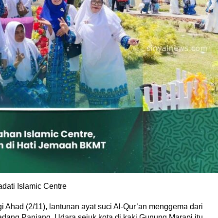
ati Islamic Centre
Ahad (2/11), lantunan ayat suci Al-Qur’an menggema dari
adang Panjang. Udara sejuk kota di kaki Gunung Marapi itu