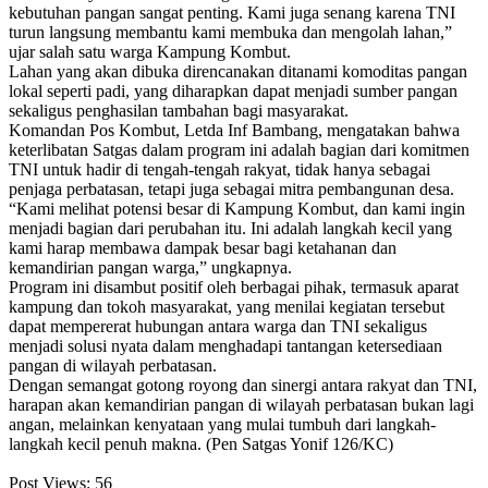
kebutuhan pangan sangat penting. Kami juga senang karena TNI
turun langsung membantu kami membuka dan mengolah lahan,”
ujar salah satu warga Kampung Kombut.
Lahan yang akan dibuka direncanakan ditanami komoditas pangan
lokal seperti padi, yang diharapkan dapat menjadi sumber pangan
sekaligus penghasilan tambahan bagi masyarakat.
Komandan Pos Kombut, Letda Inf Bambang, mengatakan bahwa
keterlibatan Satgas dalam program ini adalah bagian dari komitmen
TNI untuk hadir di tengah-tengah rakyat, tidak hanya sebagai
penjaga perbatasan, tetapi juga sebagai mitra pembangunan desa.
“Kami melihat potensi besar di Kampung Kombut, dan kami ingin
menjadi bagian dari perubahan itu. Ini adalah langkah kecil yang
kami harap membawa dampak besar bagi ketahanan dan
kemandirian pangan warga,” ungkapnya.
Program ini disambut positif oleh berbagai pihak, termasuk aparat
kampung dan tokoh masyarakat, yang menilai kegiatan tersebut
dapat mempererat hubungan antara warga dan TNI sekaligus
menjadi solusi nyata dalam menghadapi tantangan ketersediaan
pangan di wilayah perbatasan.
Dengan semangat gotong royong dan sinergi antara rakyat dan TNI,
harapan akan kemandirian pangan di wilayah perbatasan bukan lagi
angan, melainkan kenyataan yang mulai tumbuh dari langkah-
langkah kecil penuh makna. (Pen Satgas Yonif 126/KC)
Post Views:
56