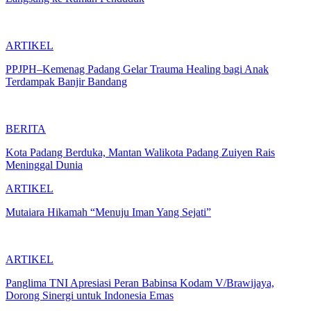
ARTIKEL
PPJPH–Kemenag Padang Gelar Trauma Healing bagi Anak
Terdampak Banjir Bandang
BERITA
Kota Padang Berduka, Mantan Walikota Padang Zuiyen Rais
Meninggal Dunia
ARTIKEL
Mutaiara Hikamah “Menuju Iman Yang Sejati”
ARTIKEL
Panglima TNI Apresiasi Peran Babinsa Kodam V/Brawijaya,
Dorong Sinergi untuk Indonesia Emas