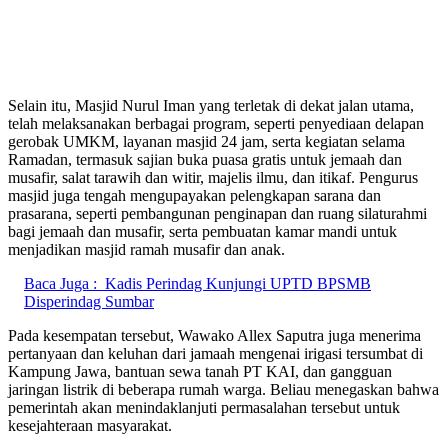
Selain itu, Masjid Nurul Iman yang terletak di dekat jalan utama,
telah melaksanakan berbagai program, seperti penyediaan delapan
gerobak UMKM, layanan masjid 24 jam, serta kegiatan selama
Ramadan, termasuk sajian buka puasa gratis untuk jemaah dan
musafir, salat tarawih dan witir, majelis ilmu, dan itikaf. Pengurus
masjid juga tengah mengupayakan pelengkapan sarana dan
prasarana, seperti pembangunan penginapan dan ruang silaturahmi
bagi jemaah dan musafir, serta pembuatan kamar mandi untuk
menjadikan masjid ramah musafir dan anak. ​​
Baca Juga :
Kadis Perindag Kunjungi UPTD BPSMB
Disperindag Sumbar
Pada kesempatan tersebut, Wawako Allex Saputra juga menerima
pertanyaan dan keluhan dari jamaah mengenai irigasi tersumbat di
Kampung Jawa, bantuan sewa tanah PT KAI, dan gangguan
jaringan listrik di beberapa rumah warga. Beliau menegaskan bahwa
pemerintah akan menindaklanjuti permasalahan tersebut untuk
kesejahteraan masyarakat. ​​