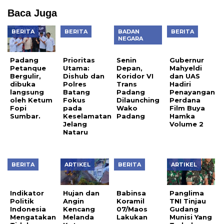
Baca Juga
BERITA
BERITA
BADAN
BERITA
Prioritas
Senin
Gubernur
NEGARA
Utama:
Depan,
Mahyeldi
Dishub dan
Koridor VI
dan UAS
Padang
Polres
Trans
Hadiri
Petanque
Batang
Padang
Penayangan
Bergulir,
Fokus
Dilaunching
Perdana
dibuka
pada
Wako
Film Buya
langsung
Keselamatan
Padang
Hamka
oleh Ketum
Jelang
Volume 2
Fopi
Nataru
Sumbar.
BERITA
ARTIKEL
BERITA
ARTIKEL
Indikator
Babinsa
Politik
Koramil
Indonesia
07/Maos
Hujan dan
Panglima
Mengatakan
Lakukan
Angin
TNI Tinjau
Tidak
pengamanan
Kencang
Gudang
Langsung,
saat
Melanda
Munisi Yang
Kinerja
pembagian
Kota
Terbakar
Mahyeldi
Bansos
Padang.
Baik
dari Bulog