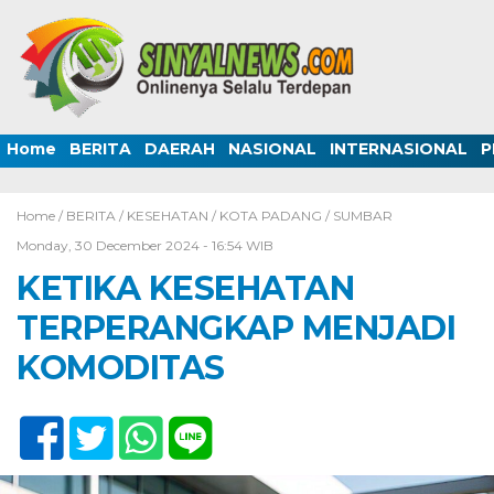
Home
BERITA
DAERAH
NASIONAL
INTERNASIONAL
P
Home /
BERITA
/
KESEHATAN
/
KOTA PADANG
/
SUMBAR
Monday, 30 December 2024 - 16:54 WIB
KETIKA KESEHATAN
TERPERANGKAP MENJADI
KOMODITAS