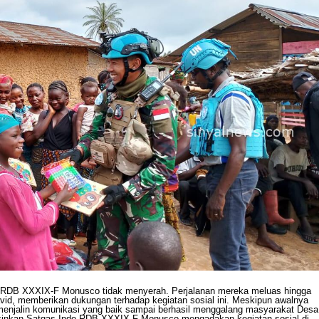
 RDB XXXIX-F Monusco tidak menyerah. Perjalanan mereka meluas hingga
id, memberikan dukungan terhadap kegiatan sosial ini. Meskipun awalnya
enjalin komunikasi yang baik sampai berhasil menggalang masyarakat Desa
inkan Satgas Indo RDB XXXIX-F Monusco mengadakan kegiatan sosial di