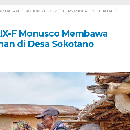
A
/
DAERAH
/
EKONOMI
/
HUKUM
/
INTERNASIONAL
/
KESEHATAN
/
XIX-F Monusco Membawa
han di Desa Sokotano