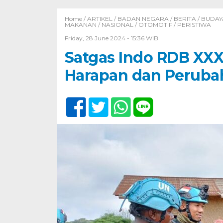
Home /
ARTIKEL
/
BADAN NEGARA
/
BERITA
/
BUDAY
MAKANAN
/
NASIONAL
/
OTOMOTIF
/
PERISTIWA
Friday, 28 June 2024 - 15:36 WIB
Satgas Indo RDB XX
Harapan dan Peruba