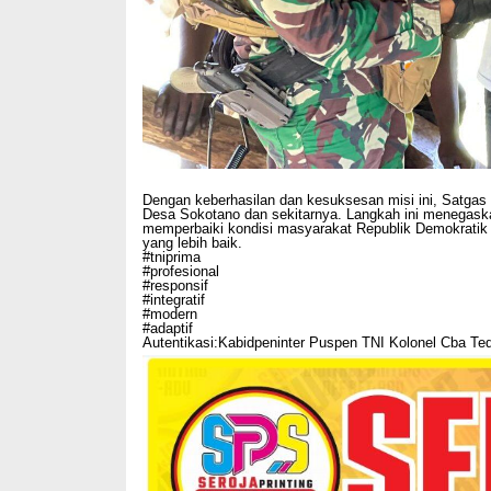
Dengan keberhasilan dan kesuksesan misi ini, Satga
Desa Sokotano dan sekitarnya. Langkah ini menega
memperbaiki kondisi masyarakat Republik Demokrati
yang lebih baik.
#tniprima
#profesional
#responsif
#integratif
#modern
#adaptif
Autentikasi:Kabidpeninter Puspen TNI Kolonel Cba Ted