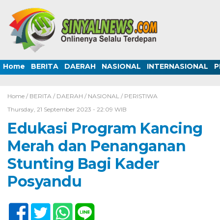
Home
BERITA
DAERAH
NASIONAL
INTERNASIONAL
P
Home /
BERITA
/
DAERAH
/
NASIONAL
/
PERISTIWA
Thursday, 21 September 2023 - 22:09 WIB
Edukasi Program Kancing
Merah dan Penanganan
Stunting Bagi Kader
Posyandu