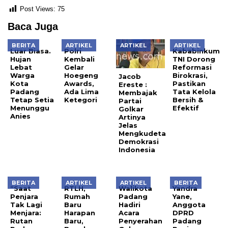
Post Views:
75
Baca Juga
BERITA
ARTIKEL
ARTIKEL
ARTIKEL
Luar Biasa.
Polri
Kababinkum
Hujan
Kembali
TNI Dorong
Lebat
Gelar
Reformasi
Warga
Hoegeng
Birokrasi,
Jacob
Kota
Awards,
Pastikan
Ereste :
Padang
Ada Lima
Tata Kelola
Membajak
Tetap Setia
Ketegori
Bersih &
Partai
Menunggu
Efektif
Golkar
Anies
Artinya
Jelas
Mengkudeta
Demokrasi
Indonesia
BERITA
ARTIKEL
ARTIKEL
BERITA
“Saat
RTLH,
Walikota
Yandra
Penjara
Rumah
Padang
Yane,
Tak Lagi
Baru
Hadiri
Anggota
Menjara:
Harapan
Acara
DPRD
Rutan
Baru,
Penyerahan
Padang