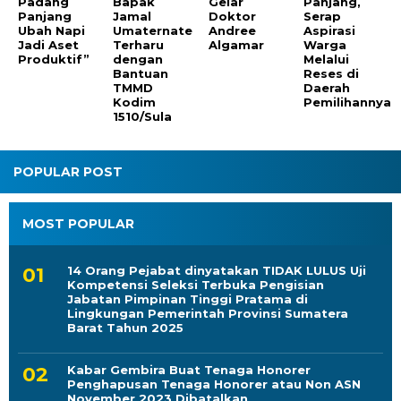
Padang
Bapak
Gelar
Panjang,
Panjang
Jamal
Doktor
Serap
Ubah Napi
Umaternate
Andree
Aspirasi
Jadi Aset
Terharu
Algamar
Warga
Produktif”
dengan
Melalui
Bantuan
Reses di
TMMD
Daerah
Kodim
Pemilihannya
1510/Sula
POPULAR POST
MOST POPULAR
14 Orang Pejabat dinyatakan TIDAK LULUS Uji
Kompetensi Seleksi Terbuka Pengisian
Jabatan Pimpinan Tinggi Pratama di
Lingkungan Pemerintah Provinsi Sumatera
Barat Tahun 2025
Kabar Gembira Buat Tenaga Honorer
Penghapusan Tenaga Honorer atau Non ASN
November 2023 Dibatalkan