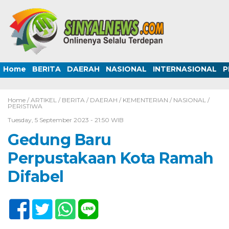
Home
BERITA
DAERAH
NASIONAL
INTERNASIONAL
P
Home /
ARTIKEL
/
BERITA
/
DAERAH
/
KEMENTERIAN
/
NASIONAL
/
PERISTIWA
Tuesday, 5 September 2023 - 21:50 WIB
Gedung Baru
Perpustakaan Kota Ramah
Difabel