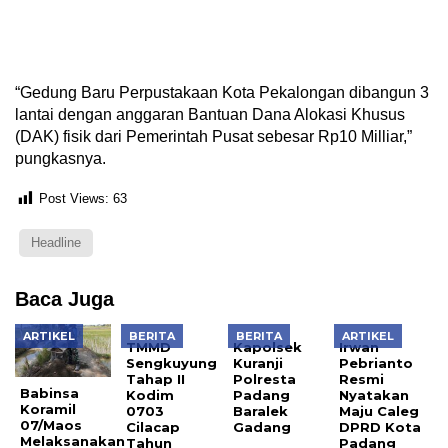
“Gedung Baru Perpustakaan Kota Pekalongan dibangun 3
lantai dengan anggaran Bantuan Dana Alokasi Khusus
(DAK) fisik dari Pemerintah Pusat sebesar Rp10 Milliar,”
pungkasnya.
Post Views:
63
Headline
Baca Juga
ARTIKEL
BERITA
BERITA
ARTIKEL
TMMD
Kapolsek
Irwan
Sengkuyung
Kuranji
Pebrianto
Tahap II
Polresta
Resmi
Babinsa
Kodim
Padang
Nyatakan
Koramil
0703
Baralek
Maju Caleg
07/Maos
Cilacap
Gadang
DPRD Kota
Melaksanakan
Tahun
Padang