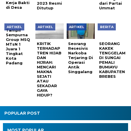
Kerja Bakti
2023 Resmi
dari Partai
di Desa
Ditutup
Ummat
ARTIKEL
ARTIKEL
ARTIKEL
BERITA
Tampil
SEORANG
Sempurna
KAKEK
Group MSQ
TENGGELAM
KRITIK
Seorang
MTsN 1
DI SUNGAI
TERHADAP
Resesivis
Juara 1
PEMALI
TREN HIJAB
Narkoba
Tingkat
BUMIAYU
DAN
Terjaring Di
Kota
KABUPATEN
HIJRAH:
Operasi
Padang
BREBES
MENCARI
Antik
MAKNA
Singgalang
SEJATI
ATAU
SEKADAR
GAYA
HIDUP?
POPULAR POST
MOST POPULAR