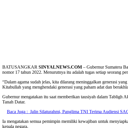
BATUSANGKAR
SINYALNEWS.COM
– Gubernur Sumatera Bar
nomor 17 tahun 2022. Menurutnya itu adalah tugas setiap seorang pem
“Dalam agama sudah jelas, kita dilarang meninggalkan generasi yan
Kitabullah yang menghendaki generasi yang paham adat dan berakhlak
Gubernur mengatakan itu saat memberikan tausiyah dalam Tabligh 
Tanah Datar.
Baca Juga :
Jalin Silaturahmi, Panglima TNI Terima Audiensi
Ia mengatakan semua pemimpin memiliki kewajiban untuk menyiapkan ge
kepala negara.