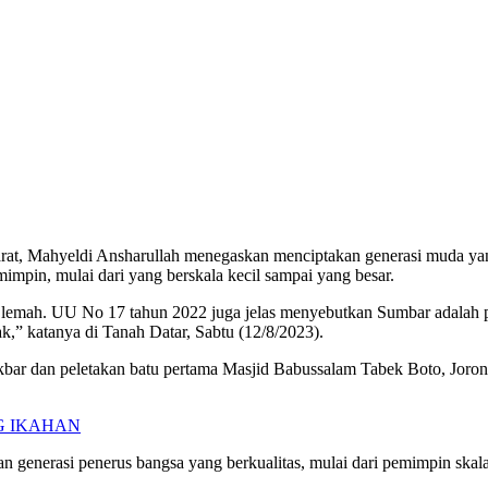
at, Mahyeldi Ansharullah menegaskan menciptakan generasi muda yan
impin, mulai dari yang berskala kecil sampai yang besar.
g lemah. UU No 17 tahun 2022 juga jelas menyebutkan Sumbar adalah 
,” katanya di Tanah Datar, Sabtu (12/8/2023).
Akbar dan peletakan batu pertama Masjid Babussalam Tabek Boto, Jor
 SAG IKAHAN
nerasi penerus bangsa yang berkualitas, mulai dari pemimpin skala ke