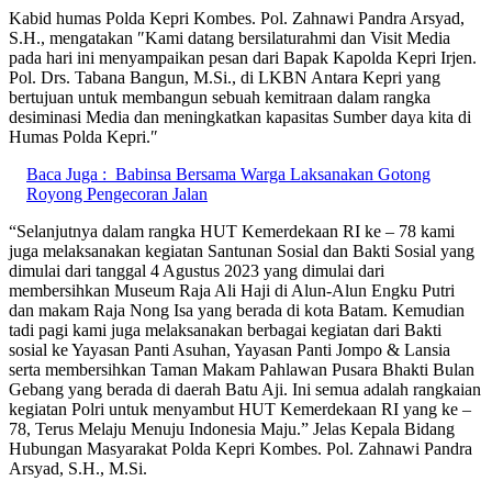
Kabid humas Polda Kepri Kombes. Pol. Zahnawi Pandra Arsyad,
S.H., mengatakan ″Kami datang bersilaturahmi dan Visit Media
pada hari ini menyampaikan pesan dari Bapak Kapolda Kepri Irjen.
Pol. Drs. Tabana Bangun, M.Si., di LKBN Antara Kepri yang
bertujuan untuk membangun sebuah kemitraan dalam rangka
desiminasi Media dan meningkatkan kapasitas Sumber daya kita di
Humas Polda Kepri.″
Baca Juga :
Babinsa Bersama Warga Laksanakan Gotong
Royong Pengecoran Jalan
“Selanjutnya dalam rangka HUT Kemerdekaan RI ke – 78 kami
juga melaksanakan kegiatan Santunan Sosial dan Bakti Sosial yang
dimulai dari tanggal 4 Agustus 2023 yang dimulai dari
membersihkan Museum Raja Ali Haji di Alun-Alun Engku Putri
dan makam Raja Nong Isa yang berada di kota Batam. Kemudian
tadi pagi kami juga melaksanakan berbagai kegiatan dari Bakti
sosial ke Yayasan Panti Asuhan, Yayasan Panti Jompo & Lansia
serta membersihkan Taman Makam Pahlawan Pusara Bhakti Bulan
Gebang yang berada di daerah Batu Aji. Ini semua adalah rangkaian
kegiatan Polri untuk menyambut HUT Kemerdekaan RI yang ke –
78, Terus Melaju Menuju Indonesia Maju.” Jelas Kepala Bidang
Hubungan Masyarakat Polda Kepri Kombes. Pol. Zahnawi Pandra
Arsyad, S.H., M.Si.