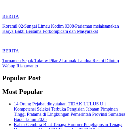
BERITA
Koramil 02/Sungai Limau Kodim 0308/Pariaman melaksanakan
Karya Bakti Bersama Forkompicam dan Masyarakat
BERITA
Turnamen Sepak Takraw Pilar 2 Lubuak Landua Resmi Ditutup
Wabup Risnawanto
Popular Post
Most Popular
14 Orang Pejabat dinyatakan TIDAK LULUS Uji
Kompetensi Seleksi Terbuka Pengisian Jabatan Pimpinan
Tinggi Pratama di Lingkungan Pemerintah Provinsi Sumatera
Barat Tahun 2025
Kabar Gembira Buat Tenaga Honorer Penghapusan Tenaga