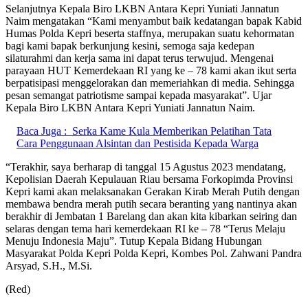
Selanjutnya Kepala Biro LKBN Antara Kepri Yuniati Jannatun
Naim mengatakan “Kami menyambut baik kedatangan bapak Kabid
Humas Polda Kepri beserta staffnya, merupakan suatu kehormatan
bagi kami bapak berkunjung kesini, semoga saja kedepan
silaturahmi dan kerja sama ini dapat terus terwujud. Mengenai
parayaan HUT Kemerdekaan RI yang ke – 78 kami akan ikut serta
berpatisipasi menggelorakan dan memeriahkan di media. Sehingga
pesan semangat patriotisme sampai kepada masyarakat”. Ujar
Kepala Biro LKBN Antara Kepri Yuniati Jannatun Naim.
Baca Juga :
Serka Kame Kula Memberikan Pelatihan Tata
Cara Penggunaan Alsintan dan Pestisida Kepada Warga
“Terakhir, saya berharap di tanggal 15 Agustus 2023 mendatang,
Kepolisian Daerah Kepulauan Riau bersama Forkopimda Provinsi
Kepri kami akan melaksanakan Gerakan Kirab Merah Putih dengan
membawa bendra merah putih secara beranting yang nantinya akan
berakhir di Jembatan 1 Barelang dan akan kita kibarkan seiring dan
selaras dengan tema hari kemerdekaan RI ke – 78 “Terus Melaju
Menuju Indonesia Maju”. Tutup Kepala Bidang Hubungan
Masyarakat Polda Kepri Polda Kepri, Kombes Pol. Zahwani Pandra
Arsyad, S.H., M.Si.
(Red)