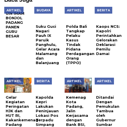
ARTIKEL
BUDAYA
ARTIKEL
BERITA
UIN IMAM
Polda Bali
BONJOL
Tangkap
PADANG
Pelaku
Suku Guci
Kaops NCS:
PANEN
Kasus
Nagari
Kapolri
GURU
Tindak
Pauh IX
Perintahkan
BESAR
Pidana
Paruik
Gelorakan
Perdagangan
Panghulu,
Deklarasi
Orang
Gelar Acara
Pemilu
(TPPO)
Malamang
Damai
dan
Balanjuang
ARTIKEL
BERITA
ARTIKEL
ARTIKEL
Gelar
Kapolda
Kemenag
Ditandai
Kegiatan
Kepri
Kota
Dengan
Peringatan
Lakukan
Padang,
Pemukulan
HJK dan
Peninjauan
Jalin
Tambua
HUT RI,
Lokasi Pos
Kerjasama
oleh
Kakankemenag
Terpadu
dengan
Gubernur
Padang
Simpang
Bank BSI,
Sumbar