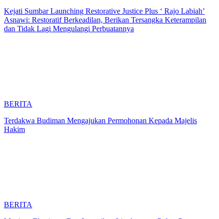
Kejati Sumbar Launching Restorative Justice Plus ‘ Rajo Labiah’
Asnawi: Restoratif Berkeadilan, Berikan Tersangka Keterampilan
dan Tidak Lagi Mengulangi Perbuatannya
BERITA
Terdakwa Budiman Mengajukan Permohonan Kepada Majelis
Hakim
BERITA