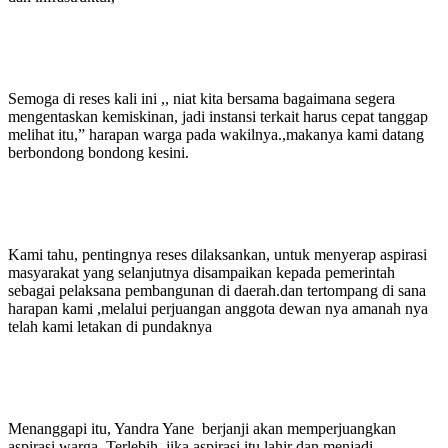
Semoga di reses kali ini ,, niat kita bersama bagaimana segera
mengentaskan kemiskinan, jadi instansi terkait harus cepat tanggap
melihat itu,” harapan warga pada wakilnya.,makanya kami datang
berbondong bondong kesini.
Kami tahu, pentingnya reses dilaksankan, untuk menyerap aspirasi
masyarakat yang selanjutnya disampaikan kepada pemerintah
sebagai pelaksana pembangunan di daerah.dan tertompang di sana
harapan kami ,melalui perjuangan anggota dewan nya amanah nya
telah kami letakan di pundaknya
Menanggapi itu, Yandra Yane berjanji akan memperjuangkan
aspirasi warga. Terlebih, jika aspirasi itu lahir dan menjadi