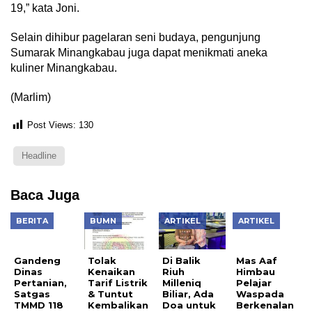
19,” kata Joni.
Selain dihibur pagelaran seni budaya, pengunjung
Sumarak Minangkabau juga dapat menikmati aneka
kuliner Minangkabau.
(Marlim)
Post Views:
130
Headline
Baca Juga
BERITA
BUMN
ARTIKEL
ARTIKEL
Mas Aaf
Himbau
Pelajar
Gandeng
Tolak
Di Balik
Waspada
Dinas
Kenaikan
Riuh
Berkenalan
Pertanian,
Tarif Listrik
Milleniq
Lewat
Satgas
& Tuntut
Biliar, Ada
Medsos
TMMD 118
Kembalikan
Doa untuk