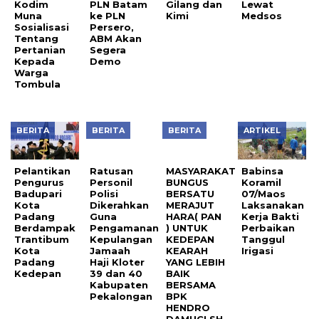
Kodim
PLN Batam
Gilang dan
Muna
ke PLN
Kimi
Sosialisasi
Persero,
Tentang
ABM Akan
Pertanian
Segera
Kepada
Demo
Warga
Tombula
BERITA
BERITA
BERITA
ARTIKEL
MASYARAKAT
BUNGUS
BERSATU
Pelantikan
Ratusan
Babinsa
MERAJUT
Pengurus
Personil
Koramil
HARA( PAN
Badupari
Polisi
07/Maos
) UNTUK
Kota
Dikerahkan
Laksanakan
KEDEPAN
Padang
Guna
Kerja Bakti
KEARAH
Berdampak
Pengamanan
Perbaikan
YANG LEBIH
Trantibum
Kepulangan
Tanggul
BAIK
Kota
Jamaah
Irigasi
BERSAMA
Padang
Haji Kloter
BPK
Kedepan
39 dan 40
HENDRO
Kabupaten
DAMUCI SH.
Pekalongan
FOR DPRD
KOTA