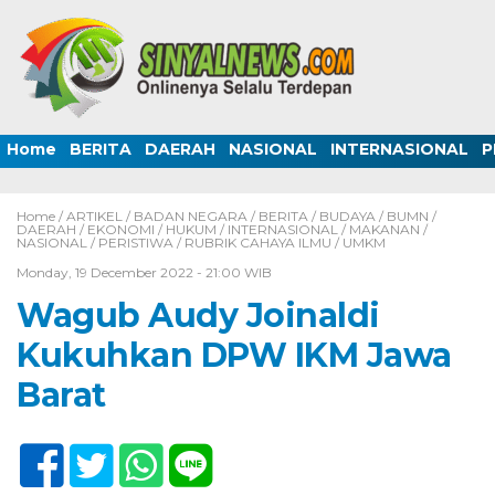
Home
BERITA
DAERAH
NASIONAL
INTERNASIONAL
P
Home /
ARTIKEL
/
BADAN NEGARA
/
BERITA
/
BUDAYA
/
BUMN
/
DAERAH
/
EKONOMI
/
HUKUM
/
INTERNASIONAL
/
MAKANAN
/
NASIONAL
/
PERISTIWA
/
RUBRIK CAHAYA ILMU
/
UMKM
Monday, 19 December 2022 - 21:00 WIB
Wagub Audy Joinaldi
Kukuhkan DPW IKM Jawa
Barat