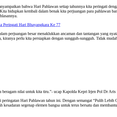
nyampaikan bahwa Hari Pahlawan setiap tahunnya kita peringati den
 Kita hidupkan kembali dalam benak kita perjuangan para pahlawan ba
hlasannya.
a Peringati Hari Bhayangkara Ke 77
da dalam perjuangan besar menaklukkan ancaman dan tantangan yang nya
h, kiranya perlu kita persiapkan dengan sungguh-sungguh. Tidak mudah
eragam nilai untuk kita tiru.”- ucap Kapolda Kepri Irjen Pol Dr Ari
di peringatan Hari Pahlawan tahun ini. Dengan semangat “Pulih Lebih
 kesadaran segenap elemen bangsa untuk terus bersatu dan membantu 