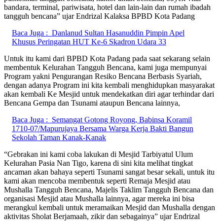
bandara, terminal, pariwisata, hotel dan lain-lain dan rumah ibadah
tangguh bencana” ujar Endrizal Kalaksa BPBD Kota Padang
Baca Juga :
Danlanud Sultan Hasanuddin Pimpin Apel
Khusus Peringatan HUT Ke-6 Skadron Udara 33
Untuk itu kami dari BPBD Kota Padang pada saat sekarang selain
membentuk Kelurahan Tangguh Bencana, kami juga mempunyai
Program yakni Pengurangan Resiko Bencana Berbasis Syariah,
dengan adanya Program ini kita kembali menghidupkan masyarakat
akan kembali Ke Mesjid untuk mendekatkan diri agar terhindar dari
Bencana Gempa dan Tsunami ataupun Bencana lainnya,
Baca Juga :
Semangat Gotong Royong, Babinsa Koramil
1710-07/Mapurujaya Bersama Warga Kerja Bakti Bangun
Sekolah Taman Kanak-Kanak
“Gebrakan ini kami coba lakukan di Mesjid Tarbiyatul Ulum
Kelurahan Pasia Nan Tigo, karena di sini kita melihat tingkat
ancaman akan bahaya seperti Tsunami sangat besar sekali, untuk itu
kami akan mencoba membentuk seperti Remaja Mesjid atau
Mushalla Tangguh Bencana, Majelis Taklim Tangguh Bencana dan
organisasi Mesjid atau Mushalla lainnya, agar mereka ini bisa
merangkul kembali untuk meramaikan Mesjid dan Mushalla dengan
aktivitas Sholat Berjamaah, zikir dan sebagainya” ujar Endrizal