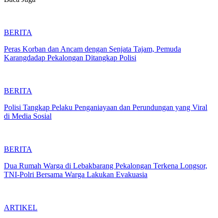
BERITA
Peras Korban dan Ancam dengan Senjata Tajam, Pemuda
Karangdadap Pekalongan Ditangkap Polisi
BERITA
Polisi Tangkap Pelaku Penganiayaan dan Perundungan yang Viral
di Media Sosial
BERITA
Dua Rumah Warga di Lebakbarang Pekalongan Terkena Longsor,
TNI-Polri Bersama Warga Lakukan Evakuasia
ARTIKEL