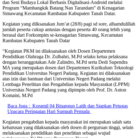
dan Seni Budaya Lokal Berbasis Digitalisasi-Android melalui
Program “Mambangkik Batang Nan Tarandam” di Kenagarian
Simawang Kecamatan Rambatan Kabupaten Tanah Datar.
Kegiatan yang dilksanakan Jum’at (28/8) pagi sd sore, alhamdulillah
jumlah peserta cukup antusias dengan peserta 40 orang lebih yang
berasal dari Forkompim se-kenagarian Simawang, Kecamatan
Rambatan Kabupaten Tanah Datar
“Kegiatan PKM ini dilaksanakan oleh Dosen Departemen
Pendidikan Olahraga Dr. Zulbahri, M.Pd selaku ketua pelaksana
dengan beranggotakan Ade Zalindro, M.Pd serta Dedi Supendra
MA yang merupakan dosen dari Departemen Kurikulum Teknologi
Pendidikan Universitas Negeri Padang. Kegiatan ini dilaksanakan
atas izin dan bantuan dari Universitas Negeri Padang melalui
Lembaga Penelitian dan Pengabdian kepada Masyarakat (LPPM)
Universitas Nergeri Padang yang dipimpin oleh Prof. Dr. Anton
Komaini, M.Pd
Baca Juga :
Koramil 04 Binangun Latih dan Siapkan Petugas
Upacara Peringatan Hari Sumpah Pemuda
Kegiatan pengabdian kepada masyarakat ini merupakan salah satu
keharusan yang dilaksanakan oleh dosen di perguruan tinggi, selain
melaksanakan pendidikan dan penelitian sebagai wujud