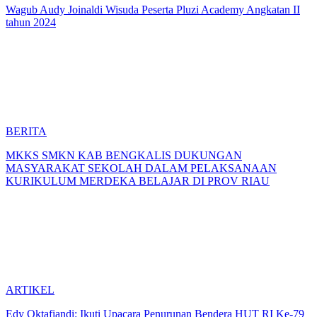
Wagub Audy Joinaldi Wisuda Peserta Pluzi Academy Angkatan II
tahun 2024
BERITA
MKKS SMKN KAB BENGKALIS DUKUNGAN
MASYARAKAT SEKOLAH DALAM PELAKSANAAN
KURIKULUM MERDEKA BELAJAR DI PROV RIAU
ARTIKEL
Edy Oktafiandi: Ikuti Upacara Penurunan Bendera HUT RI Ke-79