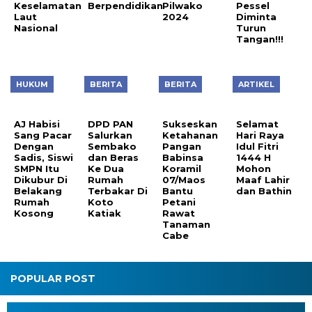
Keselamatan
Berpendidikan
Pilwako
Pessel
Laut
2024
Diminta
Nasional
Turun
Tangan!!!
HUKUM
BERITA
BERITA
ARTIKEL
AJ Habisi
DPD PAN
Sukseskan
Selamat
Sang Pacar
Salurkan
Ketahanan
Hari Raya
Dengan
Sembako
Pangan
Idul Fitri
Sadis, Siswi
dan Beras
Babinsa
1444 H
SMPN Itu
Ke Dua
Koramil
Mohon
Dikubur Di
Rumah
07/Maos
Maaf Lahir
Belakang
Terbakar Di
Bantu
dan Bathin
Rumah
Koto
Petani
Kosong
Katiak
Rawat
Tanaman
Cabe
POPULAR POST