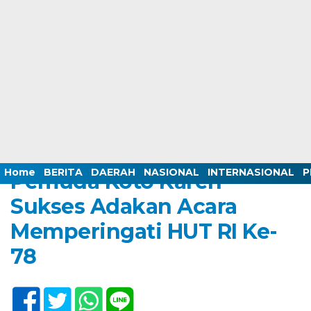
Home /
BERITA
/
DAERAH
/
NASIONAL
/
PERISTIWA
Sunday, 27 August 2023 - 20:20 WIB
Home
BERITA
DAERAH
NASIONAL
INTERNASIONAL
P
Pemuda Koto Kareh
Sukses Adakan Acara
Memperingati HUT RI Ke-
78