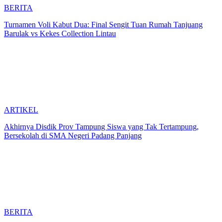
BERITA
Turnamen Voli Kabut Dua: Final Sengit Tuan Rumah Tanjuang
Barulak vs Kekes Collection Lintau
ARTIKEL
Akhirnya Disdik Prov Tampung Siswa yang Tak Tertampung,
Bersekolah di SMA Negeri Padang Panjang
BERITA