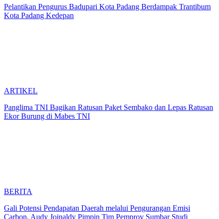
Pelantikan Pengurus Badupari Kota Padang Berdampak Trantibum
Kota Padang Kedepan
ARTIKEL
Panglima TNI Bagikan Ratusan Paket Sembako dan Lepas Ratusan
Ekor Burung di Mabes TNI
BERITA
Gali Potensi Pendapatan Daerah melalui Pengurangan Emisi
Carbon, Audy Joinaldy Pimpin Tim Pemprov Sumbar Studi