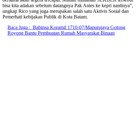
bisa kita adakan sebelum datangnya Pak Anies ke kepri nantinya”,
ungkap Rico yang juga merupakan salah satu Aktivis Sosial dan
Pemerhati kebijakan Publik di Kota Batam.
Baca Juga :
Babinsa Koramil 1710-07/Mapurujaya Gotong
Royong Bantu Pembuatan Rumah Masyarakat Binaan