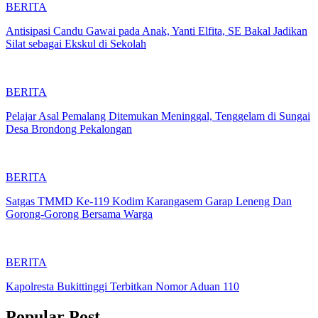
BERITA
Antisipasi Candu Gawai pada Anak, Yanti Elfita, SE Bakal Jadikan
Silat sebagai Ekskul di Sekolah
BERITA
Pelajar Asal Pemalang Ditemukan Meninggal, Tenggelam di Sungai
Desa Brondong Pekalongan
BERITA
Satgas TMMD Ke-119 Kodim Karangasem Garap Leneng Dan
Gorong-Gorong Bersama Warga
BERITA
Kapolresta Bukittinggi Terbitkan Nomor Aduan 110
Popular Post