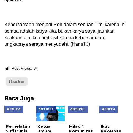
Kebersamaan menjadi Roh dalam sebuah Tim, karena ini
semua adalah karya kita, bukan karya saya, jauhkan
keakuan diri, kita berhasil karena kebersamaan,
ungkapnya seraya menyudahi. (HarisTJ)
Post Views:
84
Headline
Baca Juga
BERITA
ARTIKEL
ARTIKEL
BERITA
Perhelatan
Sufi Dunia
Segera
Ketua
Milad 1
Ikuti
Digelar di
Umum
Komunitas
Rakernas
Kota