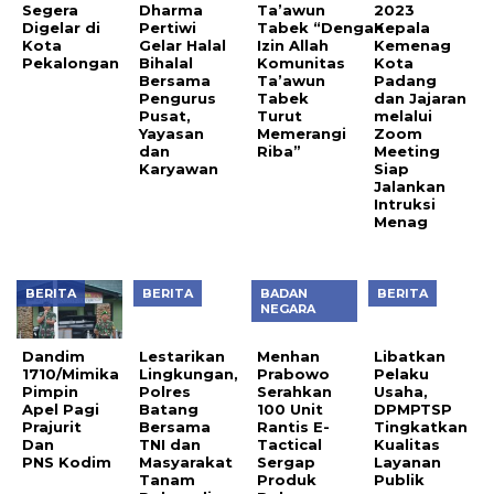
Dharma
Ta’awun
2023
Pekalongan
Pertiwi
Tabek “Dengan
Kepala
Gelar Halal
Izin Allah
Kemenag
Bihalal
Komunitas
Kota
Bersama
Ta’awun
Padang
Pengurus
Tabek
dan Jajaran
Pusat,
Turut
melalui
Yayasan
Memerangi
Zoom
dan
Riba”
Meeting
Karyawan
Siap
Jalankan
Intruksi
Menag
BERITA
BERITA
BADAN
BERITA
NEGARA
Dandim
Lestarikan
Menhan
Libatkan
1710/Mimika
Lingkungan,
Prabowo
Pelaku
Pimpin
Polres
Serahkan
Usaha,
Apel Pagi
Batang
100 Unit
DPMPTSP
Prajurit
Bersama
Rantis E-
Tingkatkan
Dan
TNI dan
Tactical
Kualitas
PNS Kodim
Masyarakat
Sergap
Layanan
Tanam
Produk
Publik