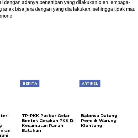
l dengan adanya penertiban yang dilakukan oleh lembaga-
ng anak bisa jera dengan yang dia lakukan. sehingga tidak mau
priono
BERITA
ARTIKEL
Babinsa Datangi
Pemilik Warung
Klontong
teri
TP-PKK Pasbar Gelar
Bimtek Gerakan PKK Di
g
Kecamatan Ranah
Amran
Batahan
rahi