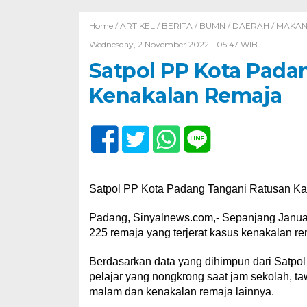
Home /
ARTIKEL
/
BERITA
/
BUMN
/
DAERAH
/
MAKA
Wednesday, 2 November 2022 - 05:47 WIB
Satpol PP Kota Pada
Kenakalan Remaja
Satpol PP Kota Padang Tangani Ratusan K
Padang, Sinyalnews.com,- Sepanjang Janua
225 remaja yang terjerat kasus kenakalan re
Berdasarkan data yang dihimpun dari Satpol
pelajar yang nongkrong saat jam sekolah, taw
malam dan kenakalan remaja lainnya.